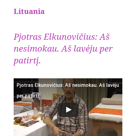
Lituania
Pjotras Elkunovičius: Aš
nesimokau. Aš lavėju per
patirtį.
Pjotras Elkunovičius: Aš nesimokau. Aš lavėju
per patirtį.