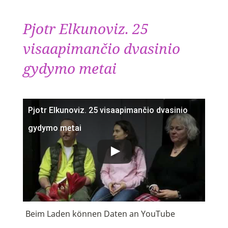
Pjotr Elkunoviz. 25
visaapimančio dvasinio
gydymo metai
Pjotr Elkunoviz. 25 visaapimančio dvasinio
gydymo metai
Beim Laden können Daten an YouTube