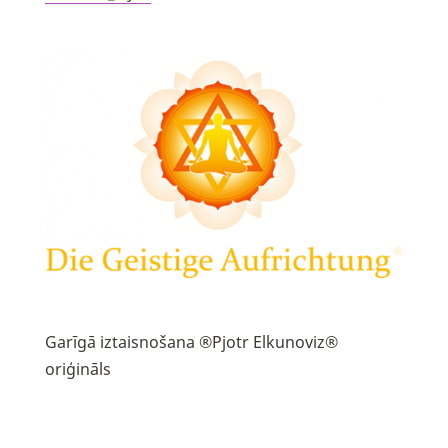
Garīgā iztaisnošana ®Pjotr Elkunoviz®
oriģināls